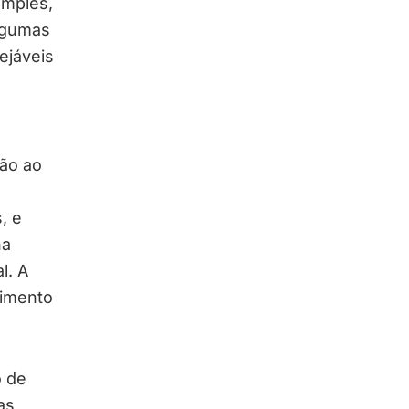
imples,
lgumas
ejáveis
ção ao
, e
na
l. A
rimento
 de
as