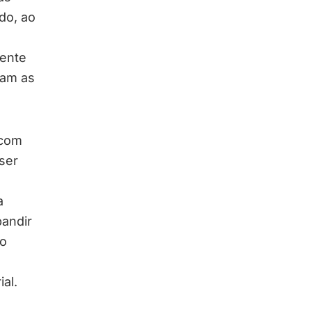
do, ao
mente
ram as
 com
ser
a
andir
 o
al.