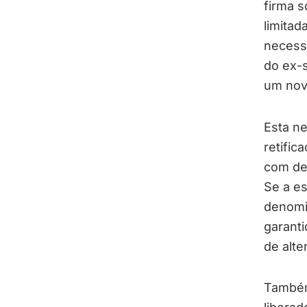
firma 
limitad
necess
do ex-s
um nov
Esta ne
retific
com de
Se a es
denomi
garant
de alte
Também