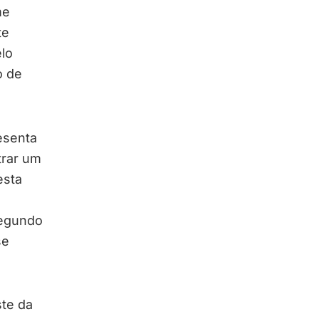
me
te
lo
o de
esenta
trar um
esta
segundo
se
te da