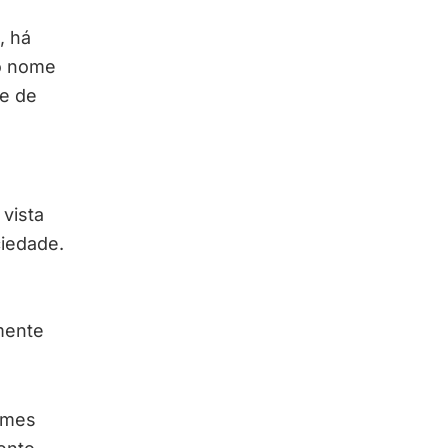
, há
o nome
me de
 vista
iedade.
mente
omes