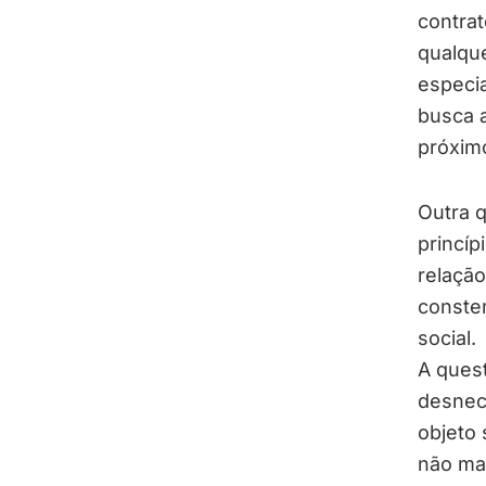
contrat
qualque
especi
busca 
próxim
Outra 
princí
relação
conste
social.
A ques
desnec
objeto 
não mai