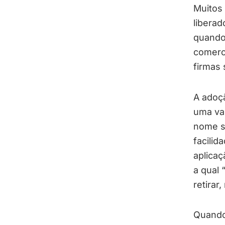
Muitos
liberad
quando
comerci
firmas 
A adoçã
uma van
nome so
facili
aplicaç
a qual 
retirar
Quando