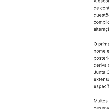
A escol
de con
questõe
compli
alteraç
O prime
nome e
posteri
deriva 
Junta C
extens
específ
Muitos
desenv