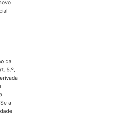
novo
ial
ão da
. 5.º,
derivada
e
a
 Se a
idade