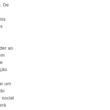
. De
ios
os
der ao
 em
ue
ação
ar um
do
 social
erá