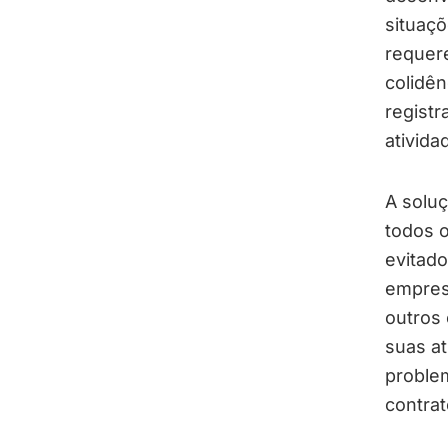
situaç
requere
colidên
regist
ativida
A soluç
todos o
evitado
empresá
outros
suas at
problem
contra