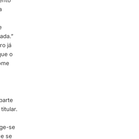
ento
a
e
ada.”
ro já
que o
nome
parte
itular.
ege-se
ue se