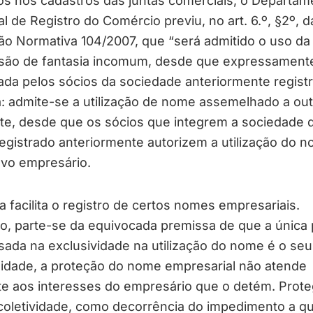
os nos cadastros das juntas comerciais, o Departam
l de Registro do Comércio previu, no art. 6.º, §2º, d
ão Normativa 104/2007, que “será admitido o uso da
são de fantasia incomum, desde que expressament
ada pelos sócios da sociedade anteriormente registr
: admite-se a utilização de nome assemelhado a out
te, desde que os sócios que integrem a sociedade 
egistrado anteriormente autorizem a utilização do 
ovo empresário.
 facilita o registro de certos nomes empresariais.
, parte-se da equivocada premissa de que a única 
sada na exclusividade na utilização do nome é o seu t
lidade, a proteção do nome empresarial não atende
e aos interesses do empresário que o detém. Prot
coletividade, como decorrência do impedimento a q