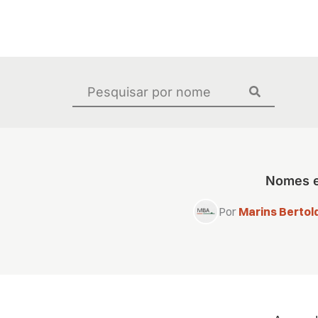
Ir
para
o
conteúdo
Pesquisar
...
Nomes em
Por
Marins Bertold