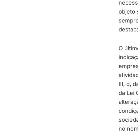
necess
objeto 
sempre
destac
O últi
indicaç
empres
ativida
III, d,
da Lei
altera
condiç
socieda
no nome