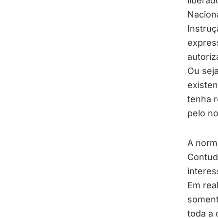
liberad
Naciona
Instruç
expres
autoriz
Ou seja
existen
tenha r
pelo n
A norma
Contudo
interes
Em rea
soment
toda a 