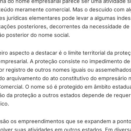
ha do nome empresarial parece ser uma atividade s
teúdo meramente comercial. Mas o descuido com a
s jurídicas elementares pode levar a algumas indes
cações posteriores, decorrentes da necessidade de
ão posterior do nome social.
iro aspecto a destacar é o limite territorial da prote
mpresarial. A proteção consiste no impedimento de
or registro de outros nomes iguais ou assemelhados
do arquivamento do ato constitutivo do empresário 
omercial. O nome só é protegido em âmbito estadua
ão da proteção a outros estados depende de reque
ico.
 são os empreendimentos que se expandem a ponto
olver suas atividades em outros estados. Em divers