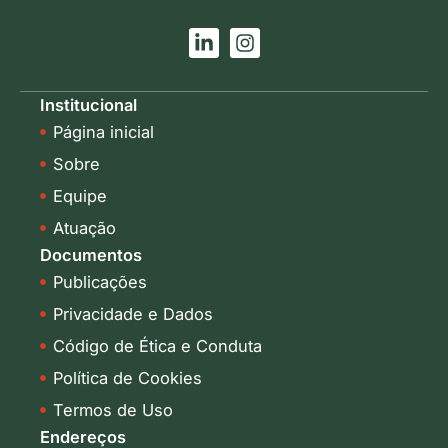
L
I
i
n
n
s
k
t
Institucional
e
a
Página inicial
d
g
i
r
Sobre
n
a
-
m
Equipe
i
Atuação
n
Documentos
Publicações
Privacidade e Dados
Código de Ética e Conduta
Política de Cookies
Termos de Uso
Endereços