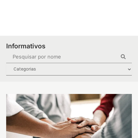
Ir
para
o
conteúdo
Informativos
Pesquisar
...