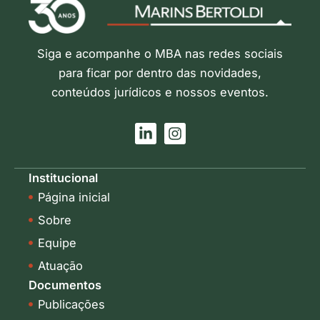
Siga e acompanhe o MBA nas redes sociais
para ficar por dentro das novidades,
conteúdos jurídicos e nossos eventos.
L
I
i
n
n
s
k
t
Institucional
e
a
Página inicial
d
g
i
r
Sobre
n
a
-
m
Equipe
i
Atuação
n
Documentos
Publicações