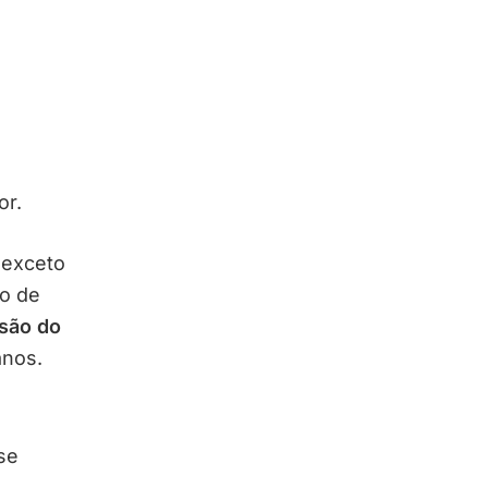
or.
 exceto
to de
isão do
anos.
se