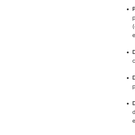
p
(
e
D
D
p
D
d