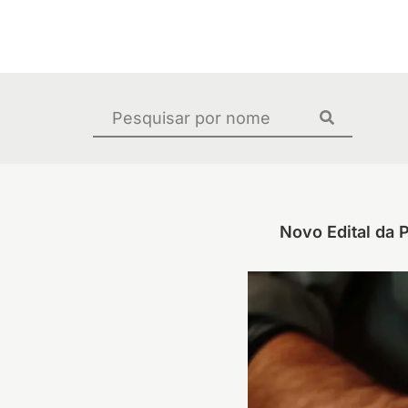
Ir
para
o
conteúdo
Pesquisar
...
Novo Edital da 