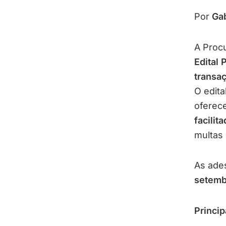
Por
Gab
A Proc
Edital
transaç
O edita
oferec
facilit
multas
As ade
setemb
Princip