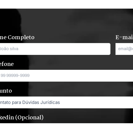
me Completo
E-mai
efone
unto
kedin (Opcional)