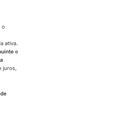
 o
a ativa.
buinte
e
da
 juros,
 de