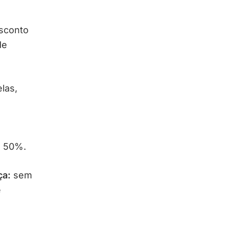
sconto
de
las,
:
é 50%.
ça:
sem
e