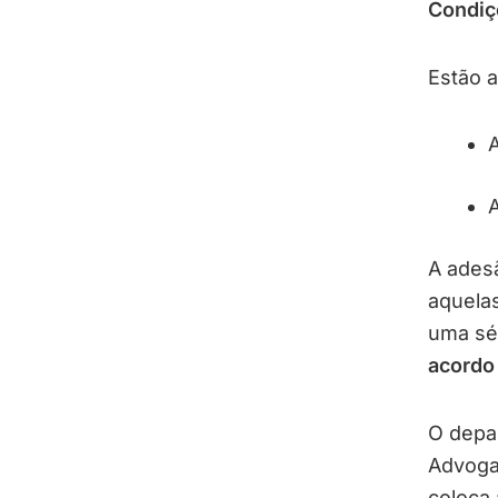
Condiç
Estão a
A adesã
aquelas
uma sér
acordo
O depar
Advoga
coloca 