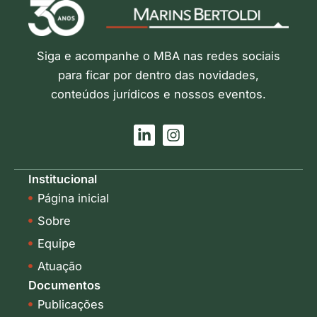
Siga e acompanhe o MBA nas redes sociais
para ficar por dentro das novidades,
conteúdos jurídicos e nossos eventos.
L
I
i
n
n
s
k
t
Institucional
e
a
Página inicial
d
g
i
r
Sobre
n
a
-
m
Equipe
i
Atuação
n
Documentos
Publicações