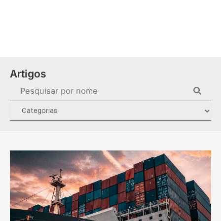
Ir
para
o
conteúdo
Artigos
Pesquisar
...