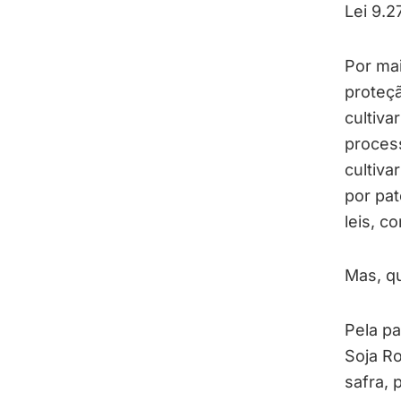
Lei 9.2
Por mai
proteç
cultiva
proces
cultiva
por pat
leis, c
Mas, qu
Pela pa
Soja Ro
safra, 