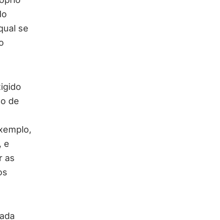
do
qual se
o
igido
lo de
exemplo,
, e
r as
os
zada