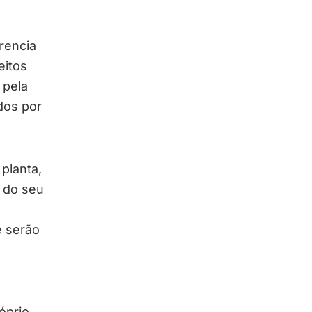
rencia
eitos
 pela
dos por
 planta,
 do seu
e serão
óprio