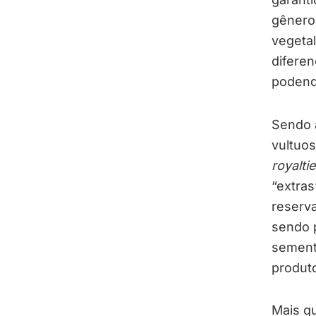
gênero,
vegetal
diferen
podendo
Sendo a
vultuos
royalti
“extras
reserva
sendo p
sement
produto
Mais qu