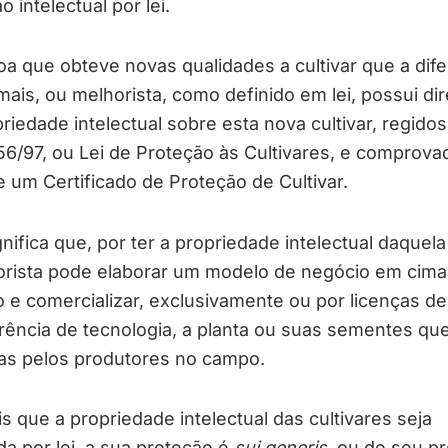
o intelectual por lei.
a que obteve novas qualidades a cultivar que a dife
ais, ou melhorista, como definido em lei, possui dir
riedade intelectual sobre esta nova cultivar, regidos
56/97, ou Lei de Proteção às Cultivares, e comprova
 um Certificado de Proteção de Cultivar.
gnifica que, por ter a propriedade intelectual daquela
orista pode elaborar um modelo de negócio em cima
 e comercializar, exclusivamente ou por licenças de
rência de tecnologia, a planta ou suas sementes qu
das pelos produtores no campo.
s que a propriedade intelectual das cultivares seja
da por lei, a sua proteção é
sui generis
, ou de seu pr