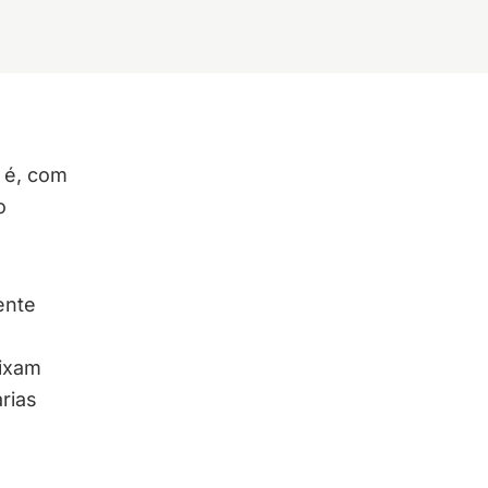
 é, com
o
ente
fixam
rias