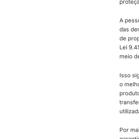
proteçã
A pesso
das dem
de prop
Lei 9.4
meio de
Isso si
o melh
produto
transfe
utiliza
Por mai
garanti