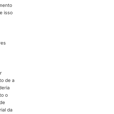
amento
e isso
res
r
to de a
deria
to o
 de
ial da