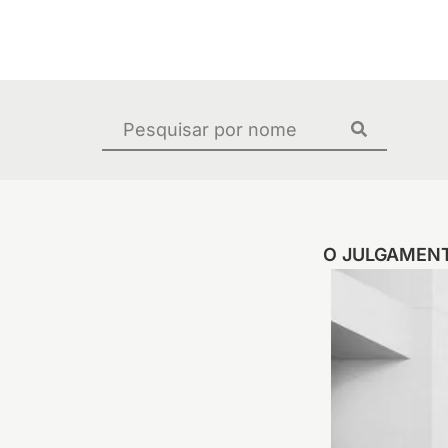
Ir
para
o
conteúdo
Pesquisar
...
O JULGAMENT