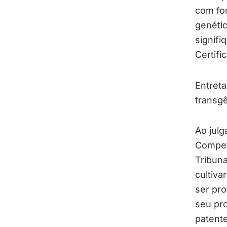
com fo
genétic
signif
Certifi
Entreta
transg
Ao jul
Compet
Tribuna
cultiv
ser pro
seu pr
patente