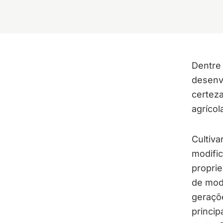
Dentre 
desenvo
certeza
agrícol
Cultiva
modific
proprie
de mod
geraçõe
princip