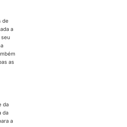
s de
nada a
o seu
ma
 também
bas as
e da
a da
para a