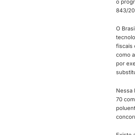
o progr
843/20
O Brasi
tecnolo
fiscai
como a
por exe
substit
Nessa l
70 com
poluen
concor
Existe 