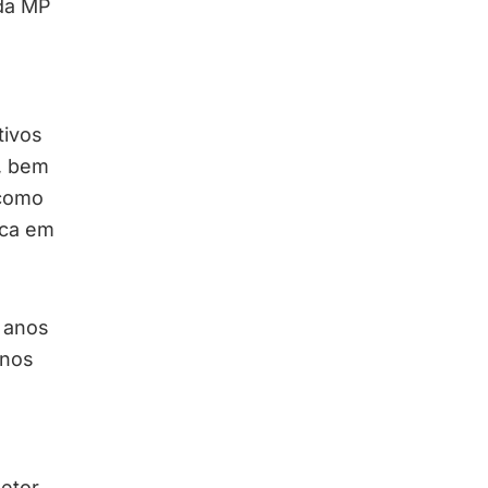
 da MP
tivos
, bem
 como
ica em
s anos
enos
setor