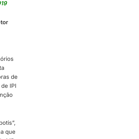
019
tor
tórios
ta
oras de
 de IPI
enção
otis”,
ma que