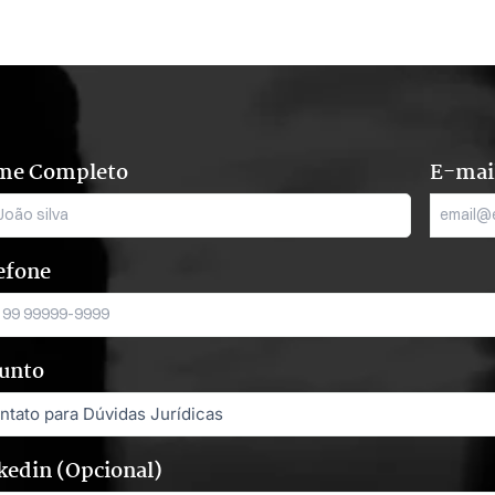
me Completo
E-mai
efone
unto
kedin (Opcional)