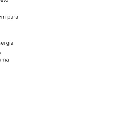
ém para
ergia
,
 uma