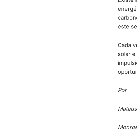
energét
carbono
este se
Cada v
solar e
impuls
oportu
Por
Mateus 
Monroe