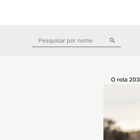
Ir
para
o
conteúdo
Pesquisar
...
O rota 203