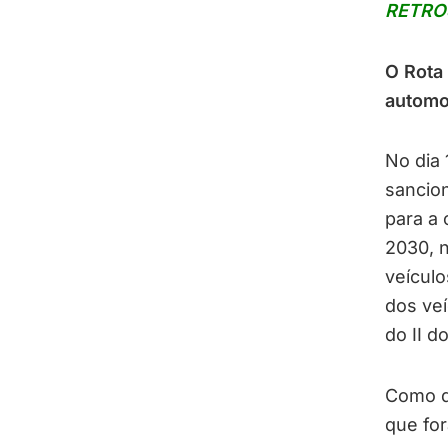
RETRO
O
Rota
automo
No dia
sancion
para a 
2030, n
veículo
dos veí
do II d
Como de
que fo