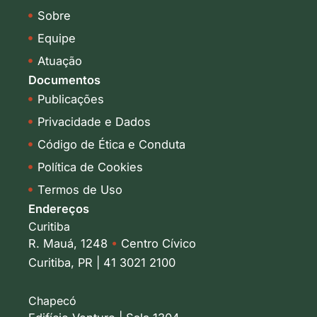
i
r
Sobre
n
a
-
m
Equipe
i
Atuação
n
Documentos
Publicações
Privacidade e Dados
Código de Ética e Conduta
Política de Cookies
Termos de Uso
Endereços
Curitiba
R. Mauá, 1248
•
Centro Cívico
Curitiba, PR | 41 3021 2100
Chapecó