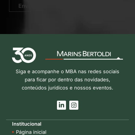
Enviar
Siga e acompanhe o MBA nas redes sociais
para ficar por dentro das novidades,
conteúdos jurídicos e nossos eventos.
L
I
i
n
n
s
k
t
Institucional
e
a
Página inicial
d
g