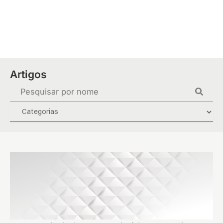
Ir
para
o
conteúdo
Artigos
Pesquisar
...