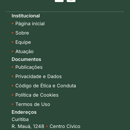
i
n
n
s
k
t
Institucional
e
a
Página inicial
d
g
i
r
Sobre
n
a
-
m
Equipe
i
Atuação
n
Documentos
Publicações
Privacidade e Dados
Código de Ética e Conduta
Política de Cookies
Termos de Uso
Endereços
Curitiba
R. Mauá, 1248
•
Centro Cívico