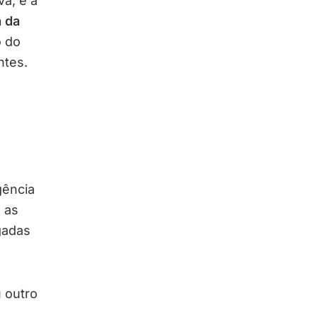
a, é a
 da
o do
ntes.
gência
 as
gadas
 outro