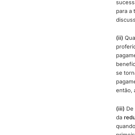
sucesso
para a 
discuss
(ii)
Quan
proferi
pagame
benefíc
se torn
pagamen
então, 
(iii)
De m
da
redu
quando 
primeir