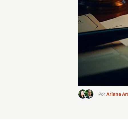
Por
Ariana A