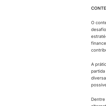
CONTE
O conte
desafio
estraté
finance
contrib
A práti
partida
divers
possíve
Dentre