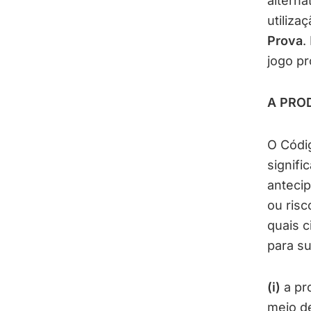
alterna
utiliza
Prova
.
jogo pr
A PRO
O Códig
signifi
antecip
ou risc
quais 
para su
(i)
a pro
meio de