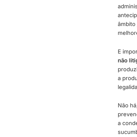
adminis
antecip
âmbito 
melho
E impor
não lit
produz
a produ
legalid
Não há,
preven
a cond
sucumb