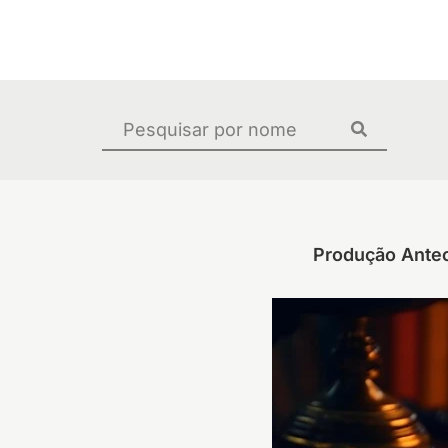
Ir
para
o
conteúdo
Pesquisar
...
Produção Antec