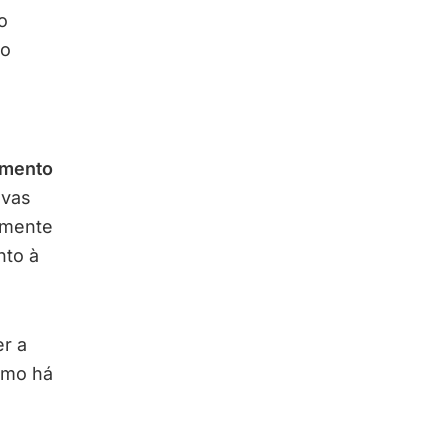
o
no
.
imento
ovas
omente
nto à
er a
smo há