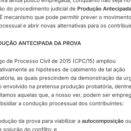
tiva ainda pouco empregada, conquanto não seja nov
ção do procedimento judicial de
Produção Antecipada
 É mecanismo que pode permitir prever o moviment
ocessual e abrir novas alternativas para os contribui
DUÇÃO ANTECIPADA DA PROVA
o de Processo Civil de 2015 (CPC/15) ampliou
cativamente as hipóteses de cabimento de tal ação
atória, as quais prescindem da demonstração da ur
o envolvido na pretensa produção probatória, dentre
citamos aquelas que, a nosso ver, podem ser empre
bsidiar a condução processual dos contribuintes:
dução da prova para viabilizar a
autocomposição
ou
 solução do conflito; e