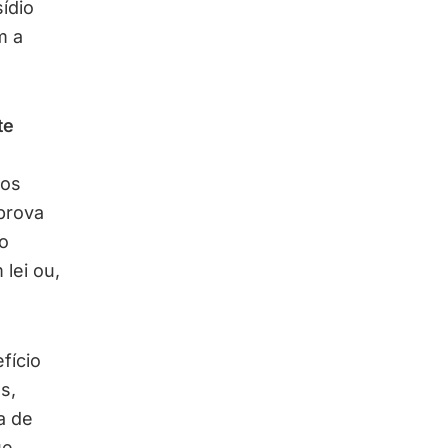
ídio
m a
te
sos
 prova
o
lei ou,
fício
s,
a de
e,