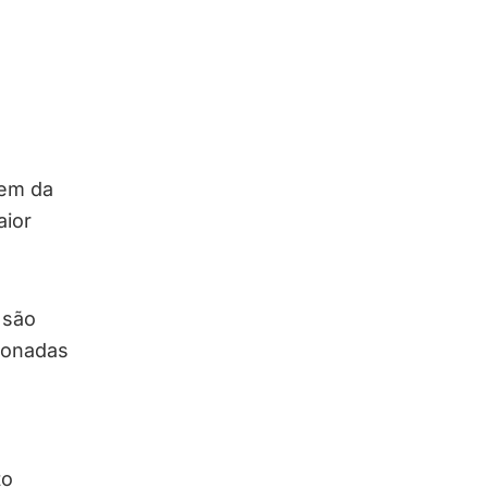
o
rem da
aior
 são
ionadas
to