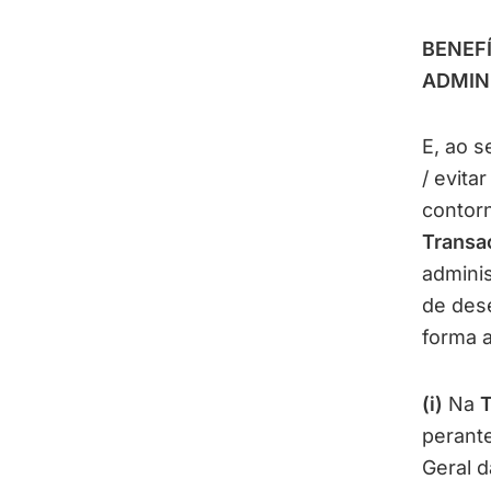
BENEF
ADMIN
E, ao s
/ evita
contorn
Transaç
adminis
de des
forma a
(i)
Na
T
perante
Geral d