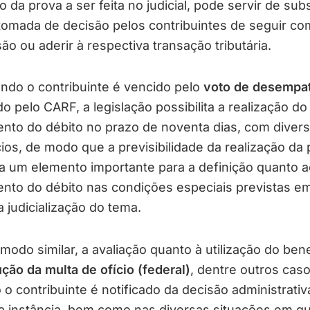
 da prova a ser feita no judicial, pode servir de subs
tomada de decisão pelos contribuintes de seguir co
ão ou aderir à respectiva transação tributária.
do o contribuinte é vencido pelo
voto de desempa
do pelo CARF, a legislação possibilita a realização do
nto do débito no prazo de noventa dias, com diver
ios, de modo que a previsibilidade da realização da
a um elemento importante para a definição quanto a
to do débito nas condições especiais previstas em 
a judicialização do tema.
odo similar, a avaliação quanto à utilização do bene
ção da multa de ofício (federal)
, dentre outros caso
o contribuinte é notificado da decisão administrativ
a instância, bem como nas diversas situações em qu