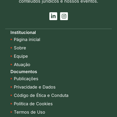
conteúdos jurídicos e nossos eventos.
L
I
i
n
n
s
k
t
Institucional
e
a
Página inicial
d
g
i
r
Sobre
n
a
-
m
Equipe
i
Atuação
n
Documentos
Publicações
Privacidade e Dados
Código de Ética e Conduta
Política de Cookies
Termos de Uso