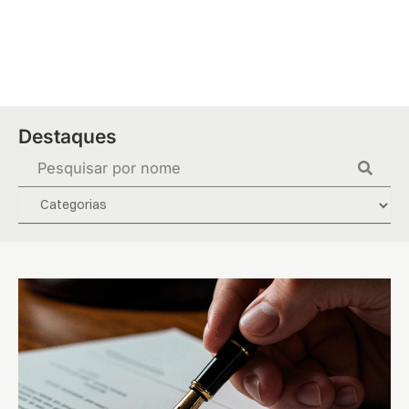
Ir
para
o
conteúdo
Destaques
Pesquisar
...