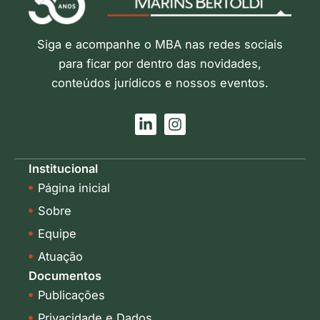
Siga e acompanhe o MBA nas redes sociais
para ficar por dentro das novidades,
conteúdos jurídicos e nossos eventos.
L
I
i
n
n
s
k
t
Institucional
e
a
Página inicial
d
g
i
r
Sobre
n
a
-
m
Equipe
i
Atuação
n
Documentos
Publicações
Privacidade e Dados