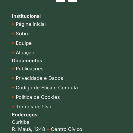
i
n
n
s
k
t
Institucional
e
a
Página inicial
d
g
i
r
Sobre
n
a
-
m
Equipe
i
Atuação
n
Documentos
Publicações
Privacidade e Dados
Código de Ética e Conduta
Política de Cookies
Termos de Uso
Endereços
Curitiba
R. Mauá, 1248
•
Centro Cívico