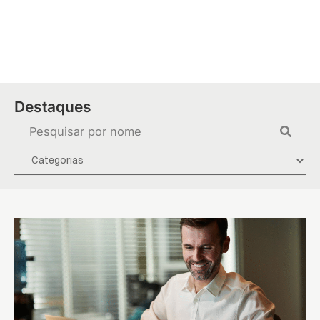
Ir
para
o
conteúdo
Destaques
Pesquisar
...