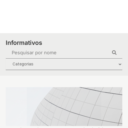
Ir
para
o
conteúdo
Informativos
Pesquisar
...