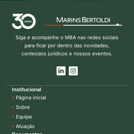
Siga e acompanhe o MBA nas redes sociais
para ficar por dentro das novidades,
conteúdos jurídicos e nossos eventos.
L
I
i
n
n
s
k
t
Institucional
e
a
Página inicial
d
g
i
r
Sobre
n
a
-
m
Equipe
i
Atuação
n