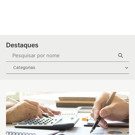
Ir
para
o
conteúdo
Destaques
Pesquisar
...