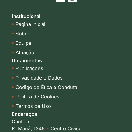
i
n
n
s
k
t
Institucional
e
a
Página inicial
d
g
i
r
Sobre
n
a
-
m
Equipe
i
Atuação
n
Documentos
Publicações
Privacidade e Dados
Código de Ética e Conduta
Política de Cookies
Termos de Uso
Endereços
Curitiba
R. Mauá, 1248
•
Centro Cívico