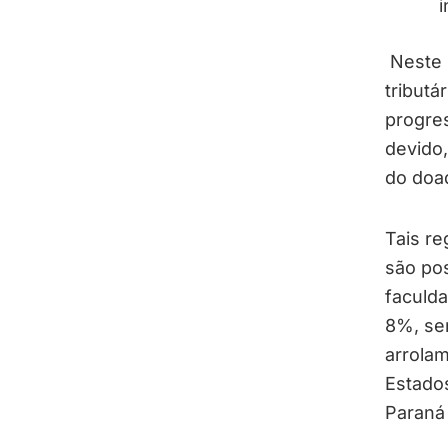
i
Neste 
tributá
progres
devido,
do doa
Tais re
são pos
faculda
8%, se
arrola
Estado
Paraná 