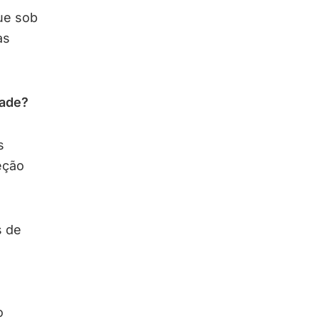
ue sob
as
dade?
s
eção
s de
o