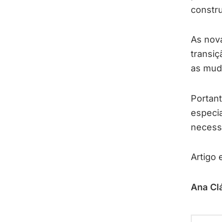
constru
As nova
transiç
as muda
Portan
especi
necessi
Artigo 
Ana Cl