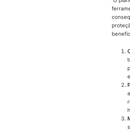
O plan
ferrame
consequ
proteçã
benefí
C
t
p
e
P
a
r
h
M
s