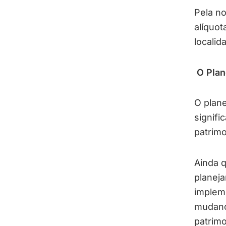
Pela no
alíquo
localid
O Plan
O plane
signifi
patrimo
Ainda q
planeja
impleme
mudanç
patrimo