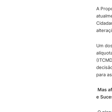
A Prop
atualme
Cidada
alteraç
Um dos
alíquo
(ITCMD
decisão
para as
Mas af
e Suces