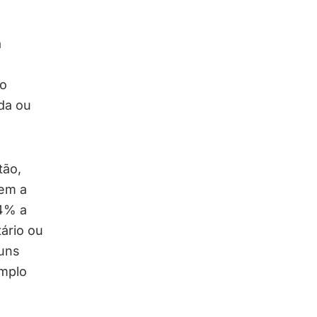
a
do
da ou
tão,
uem a
 4% a
ário ou
guns
emplo