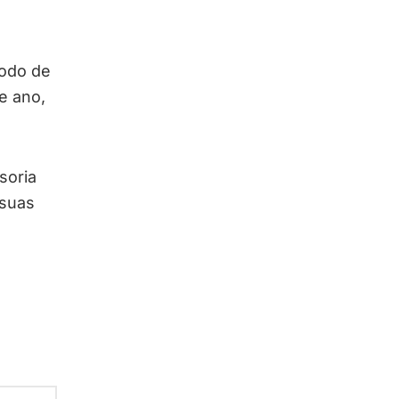
íodo de
e ano,
soria
 suas