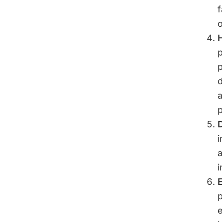
f
o
H
p
p
d
a
p
i
a
i
E
p
e