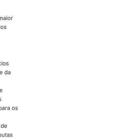
s
maior
 os
cios
e da
e
s
para os
 de
putas