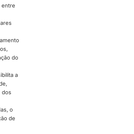
 entre
iares
olamento
ios,
ração do
bilita a
de,
o dos
as, o
ção de