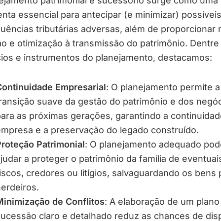
ejamento patrimonial e sucessório surge como uma
nta essencial para antecipar (e minimizar) possívei
ências tributárias adversas, além de proporcionar 
o e otimização à transmissão do patrimônio. Dentre
cios e instrumentos do planejamento, destacamos:
ontinuidade Empresarial
: O planejamento permite a
ransição suave da gestão do patrimônio e dos negó
ara as próximas gerações, garantindo a continuidad
mpresa e a preservação do legado construído.
roteção Patrimonial
: O planejamento adequado pod
judar a proteger o patrimônio da família de eventuai
iscos, credores ou litígios, salvaguardando os bens 
erdeiros.
inimização de Conflitos
: A elaboração de um plano
ucessão claro e detalhado reduz as chances de dis