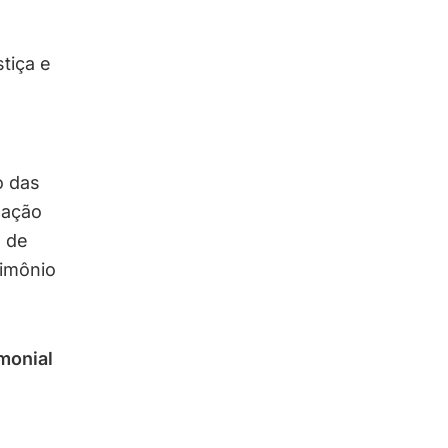
tiça e
o das
oação
 de
rimônio
monial