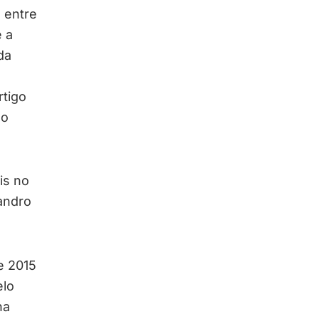
 entre
 a
da
rtigo
ao
is no
andro
e 2015
elo
na