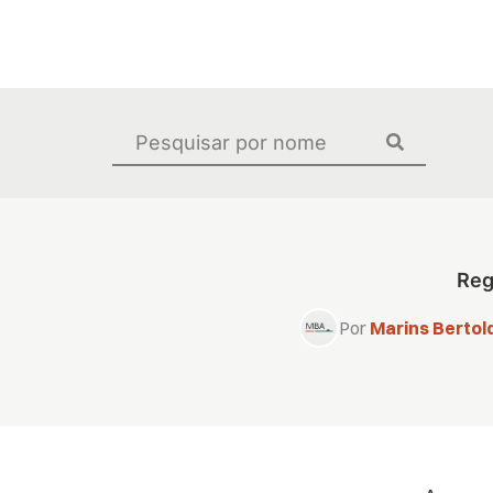
Ir
para
o
conteúdo
Pesquisar
...
Reg
Por
Marins Bertold