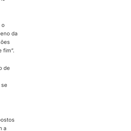
 o
meno da
sões
 fim”.
o de
 se
postos
m a