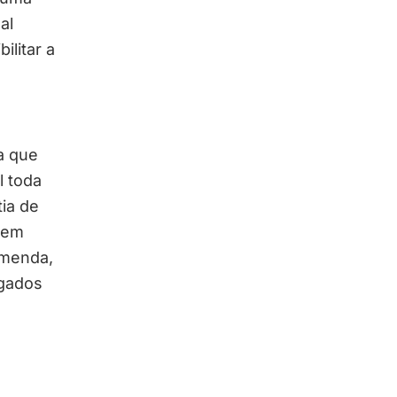
al
ilitar a
a que
l toda
tia de
 em
emenda,
egados