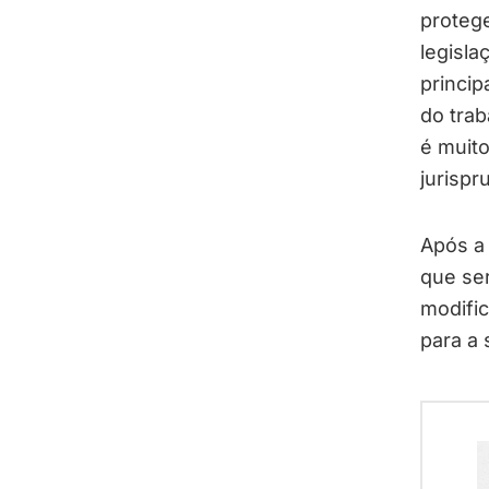
protege
legisla
princi
do trab
é muit
jurispr
Após a
que se
modific
para a 