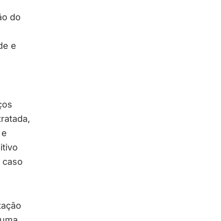
ão do
de e
ços
ratada,
 e
itivo
 caso
tação
 uma