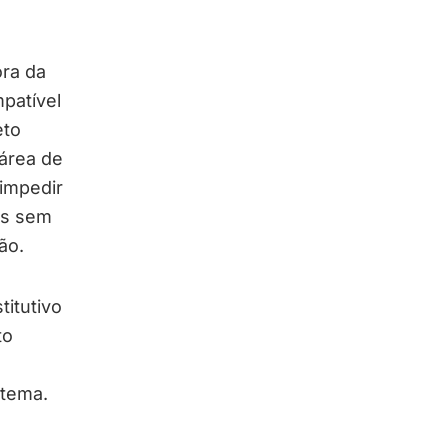
ora da
mpatível
eto
área de
 impedir
os sem
ão.
titutivo
to
 tema.