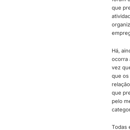
que pre
ativida
organi
empreg
Há, ai
ocorra 
vez que
que os
relaçã
que pr
pelo m
catego
Todas 