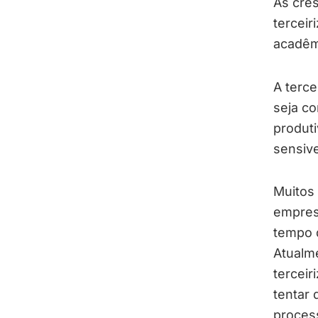
As cres
terceir
acadêm
A terce
seja co
produt
sensiv
Muitos
empresa
tempo d
Atualme
terceir
tentar 
proces