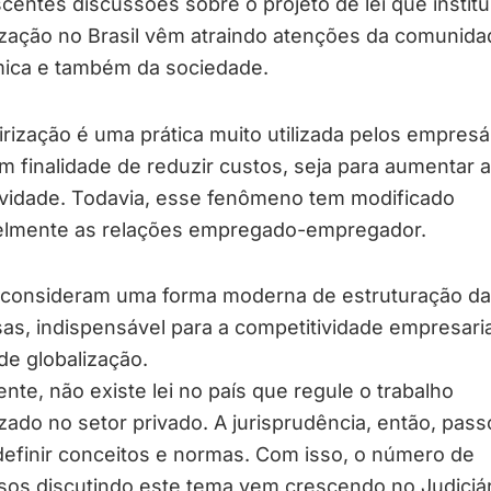
centes discussões sobre o projeto de lei que institu
ização no Brasil vêm atraindo atenções da comunida
ica e também da sociedade.
irização é uma prática muito utilizada pelos empresá
m finalidade de reduzir custos, seja para aumentar a
ividade. Todavia, esse fenômeno tem modificado
elmente as relações empregado-empregador.
 consideram uma forma moderna de estruturação d
s, indispensável para a competitividade empresari
e globalização.
nte, não existe lei no país que regule o trabalho
izado no setor privado. A jurisprudência, então, pass
definir conceitos e normas. Com isso, o número de
sos discutindo este tema vem crescendo no Judiciár