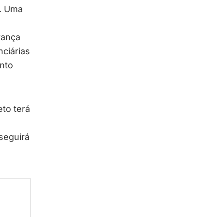
s. Uma
rança
ciárias
nto
to terá
seguirá