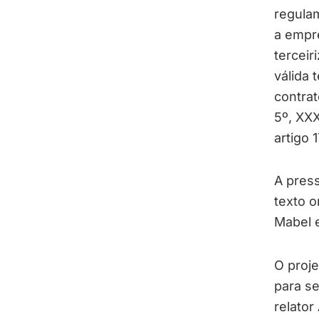
regulam
a empre
terceir
válida 
contrat
5º, XXX
artigo 
A press
texto o
Mabel 
O proje
para se
relator