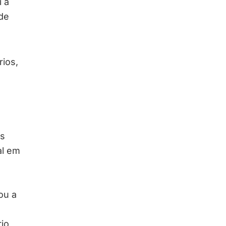
i a
de
rios,
as
al em
ou a
io