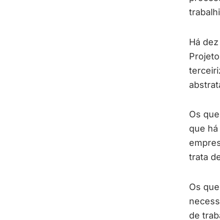
trabalhi
Há dez
Projet
tercei
abstrat
Os que
que há 
empres
trata d
Os que 
necess
de trab