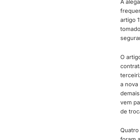
A alega
frequen
artigo 
tomado
seguran
O artig
contra
tercei
a nova 
demais 
vem pa
de troc
Quatro
foram a