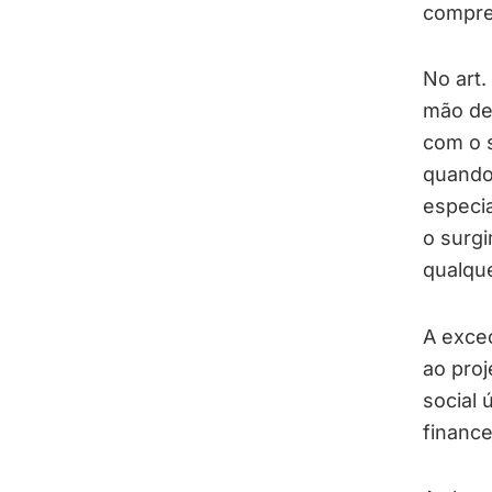
compre
No art.
mão de 
com o s
quando 
especia
o surg
qualque
A exceç
ao proj
social 
finance