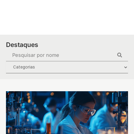
Ir
para
o
conteúdo
Destaques
Pesquisar
...