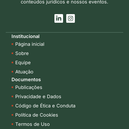
conteúdos jurídicos e nossos eventos.
L
I
i
n
n
s
k
t
Institucional
e
a
Página inicial
d
g
i
r
Sobre
n
a
-
m
Equipe
i
Atuação
n
Documentos
Publicações
Privacidade e Dados
Código de Ética e Conduta
Política de Cookies
Termos de Uso