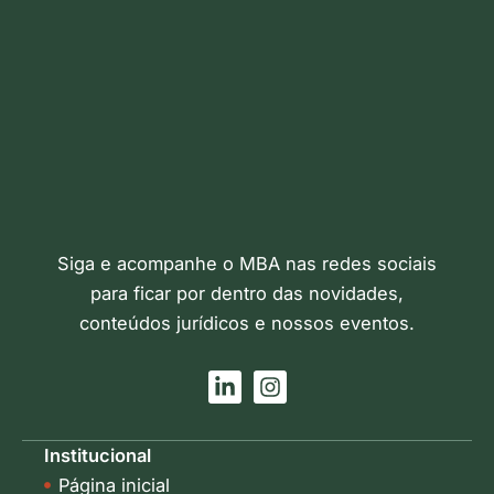
Siga e acompanhe o MBA nas redes sociais
para ficar por dentro das novidades,
conteúdos jurídicos e nossos eventos.
L
I
i
n
n
s
k
t
Institucional
e
a
Página inicial
d
g