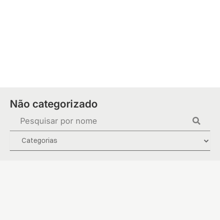
Ir
para
o
conteúdo
Não categorizado
Pesquisar
...