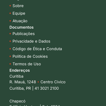
i
r
Sobre
n
a
-
m
Equipe
i
Atuação
n
Documentos
Publicações
Privacidade e Dados
Código de Ética e Conduta
Política de Cookies
Termos de Uso
Endereços
Curitiba
R. Mauá, 1248
•
Centro Cívico
Curitiba, PR | 41 3021 2100
Chapecó