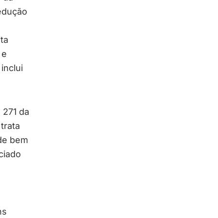
redução
ta
 e
inclui
 271 da
trata
 de bem
ciado
ns