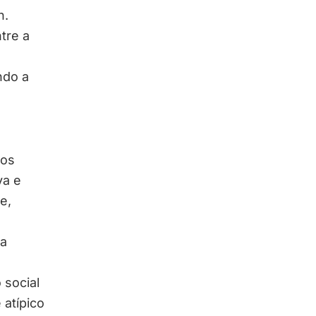
n.
tre a
ndo a
tos
va e
e,
la
 social
 atípico