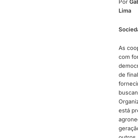
Por
Ga
Lima
Socied
As coo
com for
democr
de fina
fornec
buscan
Organiz
está p
agroneg
geração
outros