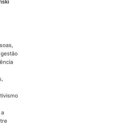
nski
soas,
 gestão
ência
s,
tivismo
 a
tre