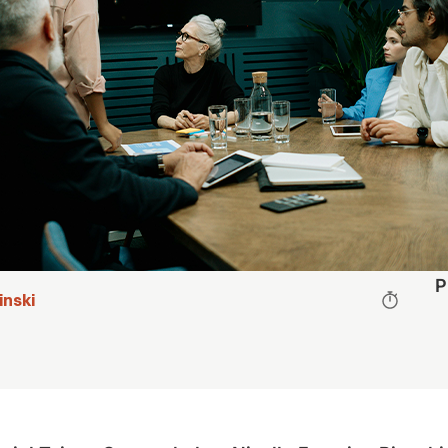
P
inski