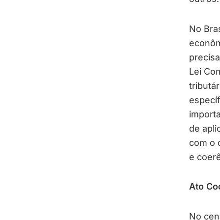
No Bras
econômi
precis
Lei Co
tributá
especí
import
de apli
com o o
e coerê
Ato Co
No cená