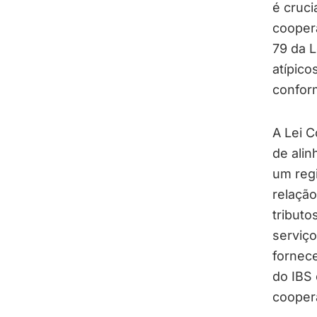
é cruci
coopera
79 da L
atípico
confor
A Lei C
de alin
um regi
relação
tribut
serviç
fornece
do IBS
coopera