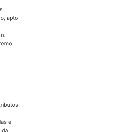
s
o, apto
 n.
premo
ributos
das e
 da