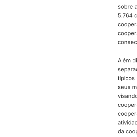
sobre a
5.764 d
coopera
coopera
consec
Além d
separaç
típicos
seus m
visand
coopera
cooper
ativida
da coop