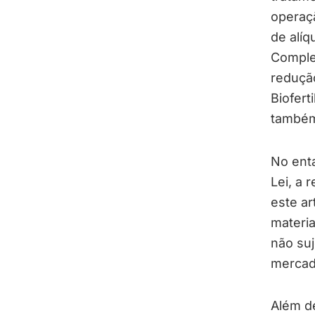
operaçã
de alíq
Comple
redução
Biofert
também
No enta
Lei, a 
este ar
materia
não suj
mercado
Além d