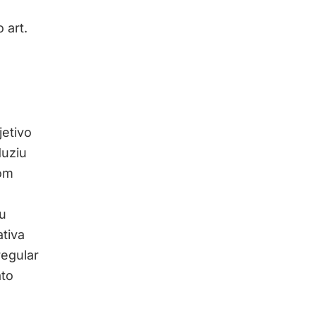
 art.
jetivo
duziu
com
u
tiva
regular
ato