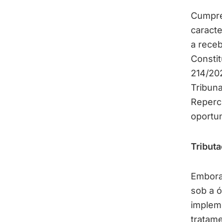
Cumpre 
caracte
a receb
Consti
214/20
Tribuna
Reperc
oportu
Tribut
Embora
sob a ó
impleme
tratame