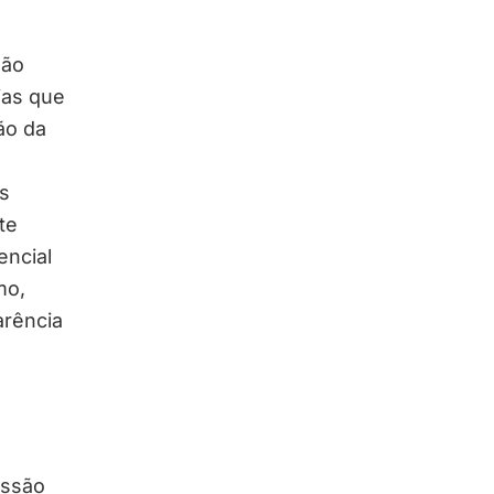
são
ias que
ão da
s
te
ncial
mo,
arência
ussão