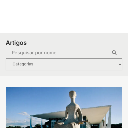
Ir
para
o
conteúdo
Artigos
Pesquisar
...