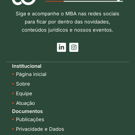
Siga e acompanhe o MBA nas redes sociais
para ficar por dentro das novidades,
conteúdos jurídicos e nossos eventos.
L
I
i
n
n
s
k
t
Institucional
e
a
Página inicial
d
g
i
r
Sobre
n
a
-
m
Equipe
i
Atuação
n
Documentos
Publicações
Privacidade e Dados