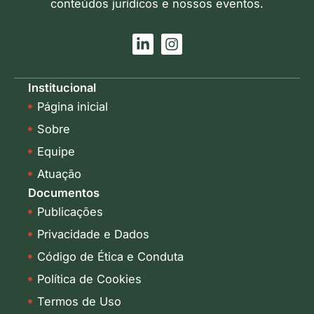
conteúdos jurídicos e nossos eventos.
L
I
i
n
n
s
k
t
Institucional
e
a
Página inicial
d
g
i
r
Sobre
n
a
-
m
Equipe
i
Atuação
n
Documentos
Publicações
Privacidade e Dados
Código de Ética e Conduta
Política de Cookies
Termos de Uso