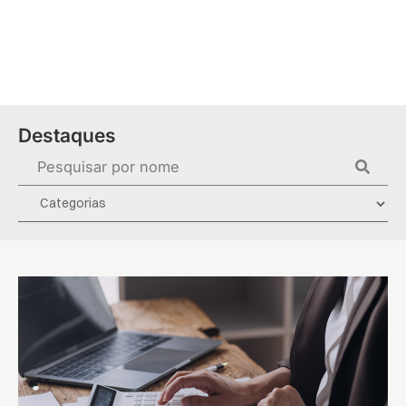
Ir
para
o
conteúdo
Destaques
Pesquisar
...