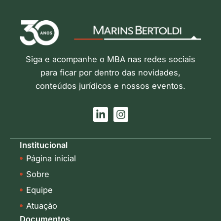
Siga e acompanhe o MBA nas redes sociais
para ficar por dentro das novidades,
conteúdos jurídicos e nossos eventos.
L
I
i
n
n
s
k
t
Institucional
e
a
Página inicial
d
g
i
r
Sobre
n
a
-
m
Equipe
i
Atuação
n
Documentos