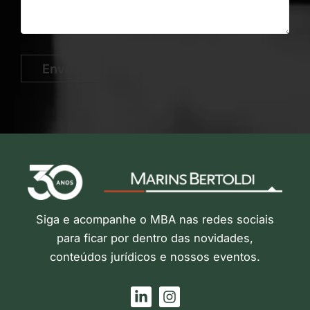
Enviar
Siga e acompanhe o MBA nas redes sociais
para ficar por dentro das novidades,
conteúdos jurídicos e nossos eventos.
L
I
i
n