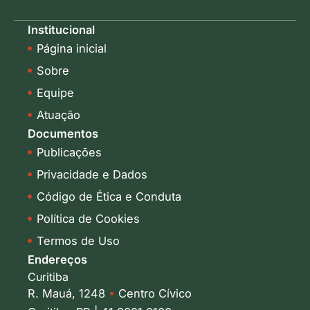
n
s
k
t
Institucional
e
a
Página inicial
d
g
i
r
Sobre
n
a
-
m
Equipe
i
Atuação
n
Documentos
Publicações
Privacidade e Dados
Código de Ética e Conduta
Política de Cookies
Termos de Uso
Endereços
Curitiba
R. Mauá, 1248
•
Centro Cívico