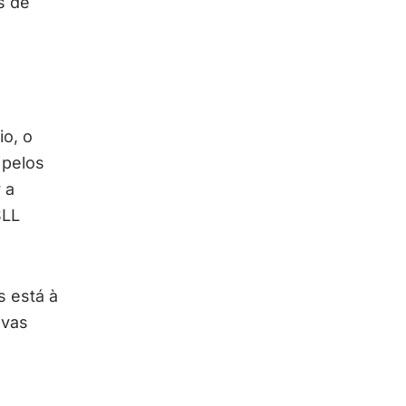
s de
o, o
 pelos
 a
SLL
s está à
ovas