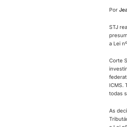
Por
Jea
STJ rea
presumi
a Lei n
Corte S
invest
federat
ICMS. T
todas 
As dec
Tributá