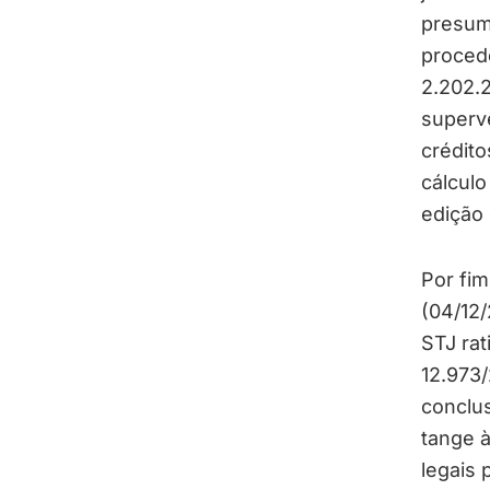
presumi
procede
2.202.2
superve
crédit
cálculo
edição 
Por fim
(04/12/
STJ rat
12.973/
conclus
tange 
legais 