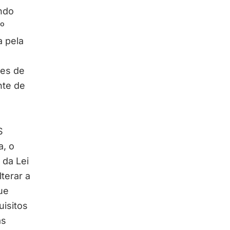
ndo
º
a pela
s
ses de
nte de
S
a, o
 da Lei
terar a
ue
isitos
as