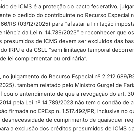
do de ICMS é a proteção do pacto federativo, julga
nte o pedido do contribuinte no Recurso Especial n
66/RS (03/12/2025) para “afastar a limitação impost
niência da Lei n. 14.789/2023” e reconhecer que o
os presumidos de ICMS devem ser excluídos das ba
 do IRPJ e da CSLL “sem limitação temporal decorre
de lei complementar ou ordinária”.
, no julgamento do Recurso Especial nº 2.212.689/R
2025), também relatado pelo Ministro Gurgel de Fari
ificou o entendimento de que a revogação do art. 30
2014 pela Lei nº 14.789/2023 não tem o condão de al
ão firmada no EREsp n. 1.517.492/PR, inclusive no q
à desnecessidade de cumprimento de quaisquer requ
para a exclusão dos créditos presumidos de ICMS d