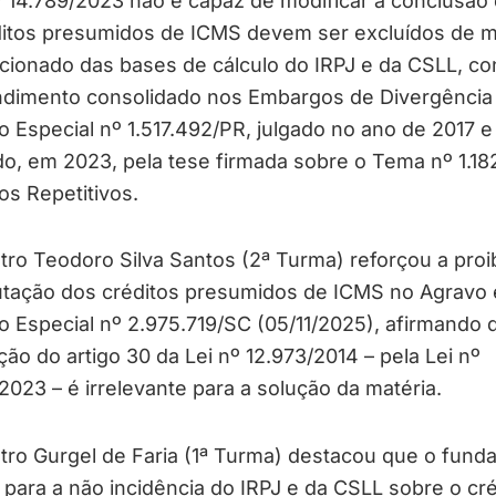
º 14.789/2023 não é capaz de modificar a conclusão
ditos presumidos de ICMS devem ser excluídos de 
cionado das bases de cálculo do IRPJ e da CSLL, c
ndimento consolidado nos Embargos de Divergênci
 Especial nº 1.517.492/PR, julgado no ano de 2017 e
do, em 2023, pela tese firmada sobre o Tema nº 1.18
os Repetitivos.
tro Teodoro Silva Santos (2ª Turma) reforçou a proi
butação dos créditos presumidos de ICMS no Agravo
 Especial nº 2.975.719/SC (05/11/2025), afirmando 
ão do artigo 30 da Lei nº 12.973/2014 – pela Lei nº
2023 – é irrelevante para a solução da matéria.
tro Gurgel de Faria (1ª Turma) destacou que o fun
o para a não incidência do IRPJ e da CSLL sobre o cré