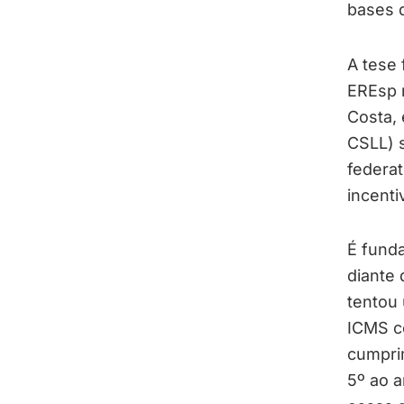
bases d
A tese 
EREsp n
Costa, 
CSLL) s
federati
incent
É fund
diante
tentou 
ICMS c
cumpri
5º ao a