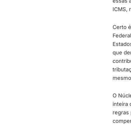
essas a
ICMS, r
Certo é
Federal
Estado
que dem
contrib
tributa
mesmo 
O Núcle
inteira
regras 
compen