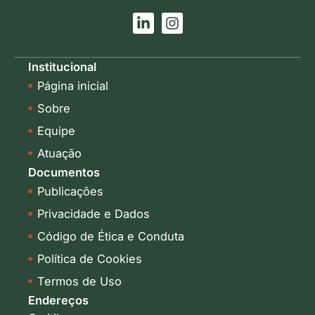
L
I
i
n
n
s
k
t
Institucional
e
a
Página inicial
d
g
i
r
Sobre
n
a
-
m
Equipe
i
Atuação
n
Documentos
Publicações
Privacidade e Dados
Código de Ética e Conduta
Política de Cookies
Termos de Uso
Endereços