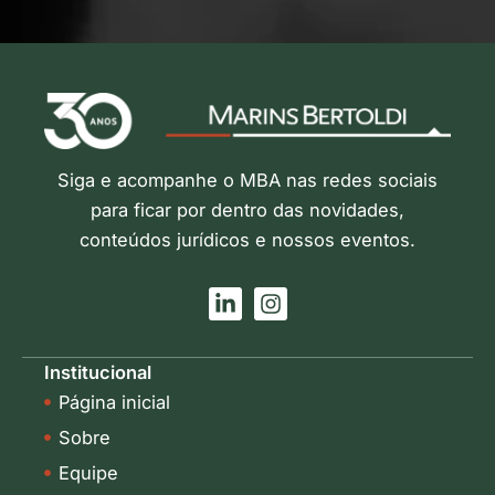
Siga e acompanhe o MBA nas redes sociais
para ficar por dentro das novidades,
conteúdos jurídicos e nossos eventos.
L
I
i
n
n
s
k
t
Institucional
e
a
Página inicial
d
g
i
r
Sobre
n
a
-
m
Equipe