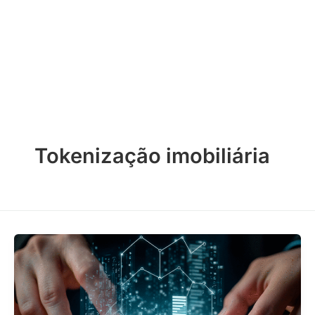
Ir
para
o
conteúdo
Tokenização imobiliária