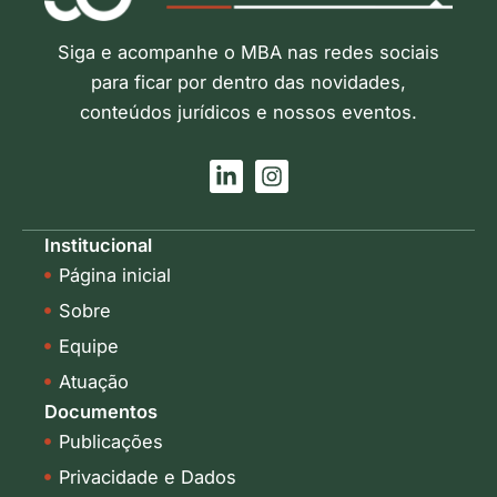
Siga e acompanhe o MBA nas redes sociais
para ficar por dentro das novidades,
conteúdos jurídicos e nossos eventos.
L
I
i
n
n
s
k
t
Institucional
e
a
Página inicial
d
g
i
r
Sobre
n
a
-
m
Equipe
i
Atuação
n
Documentos
Publicações
Privacidade e Dados