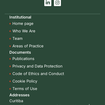
L
I
i
n
n
s
k
t
Institutional
e
a
Home page
d
g
i
r
Who We Are
n
a
-
m
Team
i
Areas of Practice
n
Documents
Publications
Privacy and Data Protection
Code of Ethics and Conduct
Cookie Policy
Terms of Use
Addresses
Curitiba