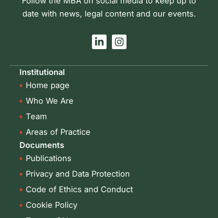
Follow the MBA on social media to keep up to
date with news, legal content and our events.
L
I
i
n
n
s
k
t
Institutional
e
a
Home page
d
g
i
r
Who We Are
n
a
-
m
Team
i
Areas of Practice
n
Documents
Publications
Privacy and Data Protection
Code of Ethics and Conduct
Cookie Policy