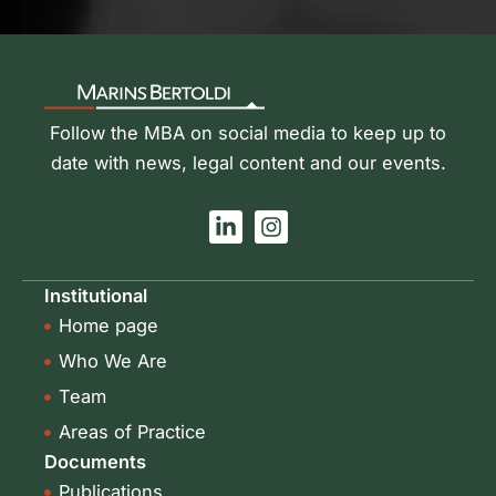
Follow the MBA on social media to keep up to
date with news, legal content and our events.
L
I
i
n
n
s
k
t
Institutional
e
a
Home page
d
g
i
r
Who We Are
n
a
-
m
Team
i
Areas of Practice
n
Documents
Publications