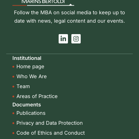
Follow the MBA on social media to keep up to
date with news, legal content and our events.
L
I
i
n
n
s
k
t
Institutional
e
a
Home page
d
g
i
r
Who We Are
n
a
-
m
Team
i
Areas of Practice
n
Documents
Publications
Privacy and Data Protection
Code of Ethics and Conduct