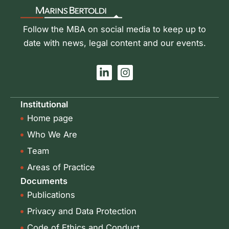
Follow the MBA on social media to keep up to
date with news, legal content and our events.
L
I
i
n
n
s
k
t
Institutional
e
a
Home page
d
g
i
r
Who We Are
n
a
-
m
Team
i
Areas of Practice
n
Documents
Publications
Privacy and Data Protection
Code of Ethics and Conduct