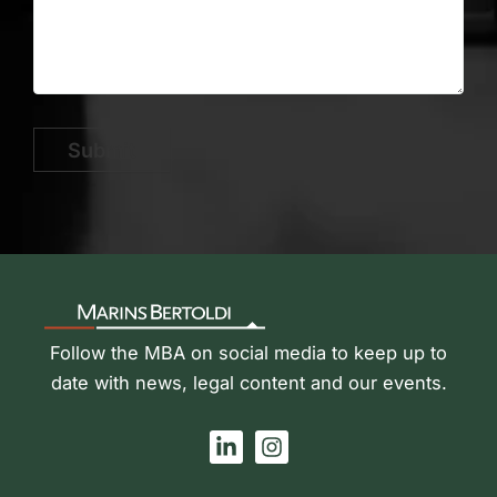
Submit
Follow the MBA on social media to keep up to
date with news, legal content and our events.
L
I
i
n
n
s