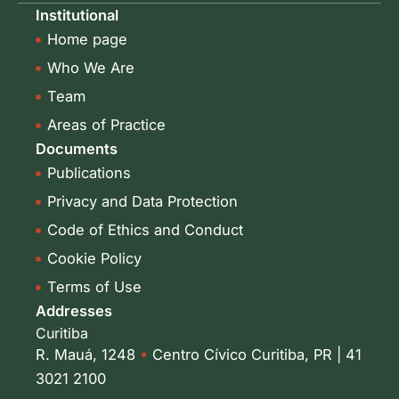
k
t
Institutional
e
a
Home page
d
g
i
r
Who We Are
n
a
-
m
Team
i
Areas of Practice
n
Documents
Publications
Privacy and Data Protection
Code of Ethics and Conduct
Cookie Policy
Terms of Use
Addresses
Curitiba
R. Mauá, 1248
•
Centro Cívico Curitiba, PR | 41
3021 2100