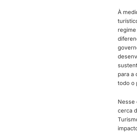
À medid
turísti
regime 
diferen
governo
desenv
sustent
para a
todo o 
Nesse 
cerca d
Turism
impacto