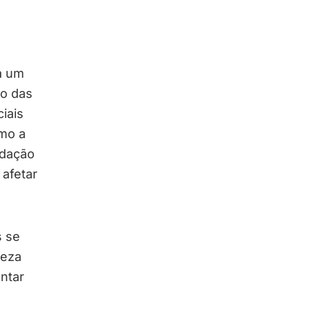
o
a um
ão das
iais
mo a
adação
afetar
s se
reza
ntar