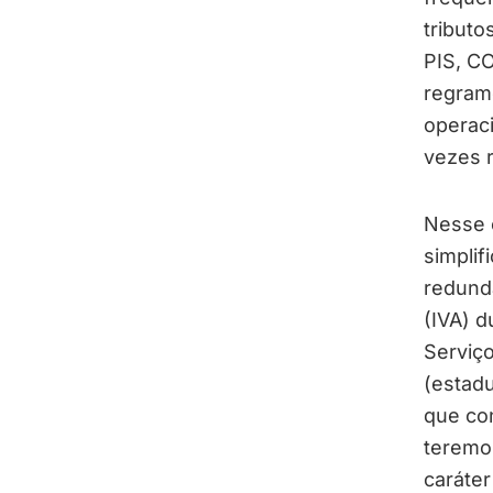
tributo
PIS, CO
regram
operaci
vezes r
Nesse c
simplif
redundâ
(IVA) d
Serviço
(estadu
que con
teremos
caráter