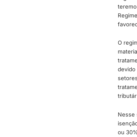
teremos
Regime
favorec
O regim
materia
tratame
devido 
setores
tratame
tributá
Nesse s
isençã
ou 30%,