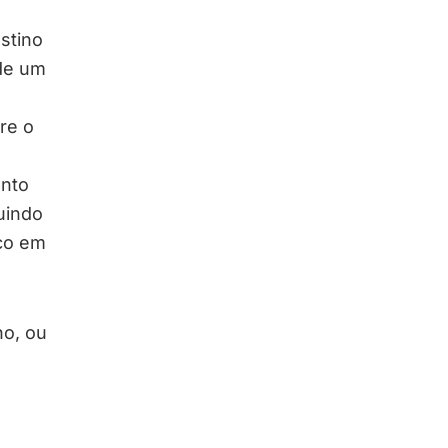
stino
 de um
re o
ento
uindo
co em
no, ou