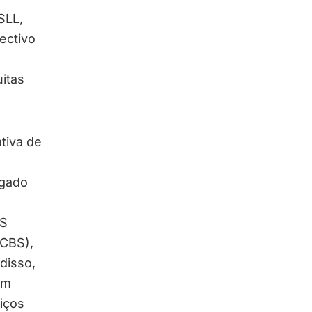
SLL,
ectivo
itas
tiva de
egado
MS
(CBS),
disso,
em
iços