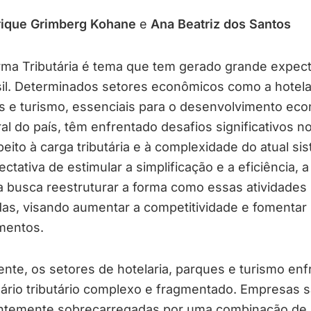
rique Grimberg Kohane
e
Ana Beatriz dos Santos
ma Tributária é tema que tem gerado grande expect
il. Determinados setores econômicos como a hotelar
s e turismo, essenciais para o desenvolvimento ec
ral do país, têm enfrentado desafios significativos n
peito à carga tributária e à complexidade do atual si
ctativa de estimular a simplificação e a eficiência, a
 busca reestruturar a forma como essas atividades
das, visando aumentar a competitividade e fomentar
mentos.
nte, os setores de hotelaria, parques e turismo en
ário tributário complexo e fragmentado. Empresas 
ntemente sobrecarregadas por uma combinação de