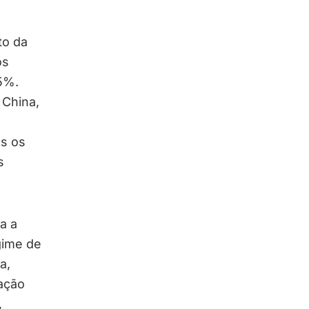
to da
os
5%.
 China,
os os
s
a a
gime de
a,
iação
,