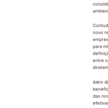
conside
ambien
Contudo
novo re
empres
para m
definiç
entre o
diretam
Além d
benefi
das no
efetiva