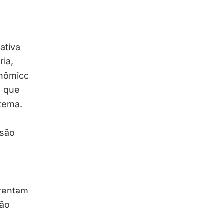
ativa
ia,
onômico
o que
stema.
 são
frentam
são