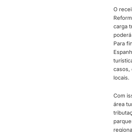
O recei
Reforma
carga t
poderá
Para fi
Espanha
turísti
casos, 
locais.
Com iss
área tu
tributa
parques
regiona