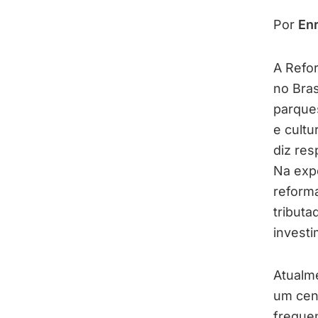
Por
En
A Refor
no Bras
parque
e cultu
diz res
Na expe
reforma
tributa
investi
Atualme
um cen
freque