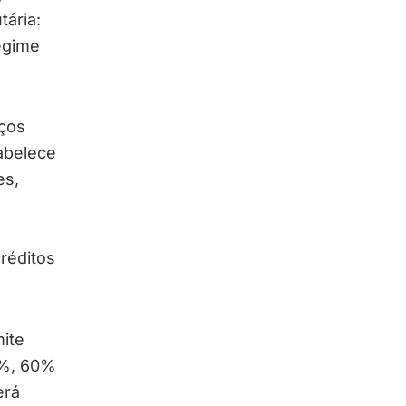
tária:
egime
iços
tabelece
es,
s
réditos
ite
0%, 60%
erá