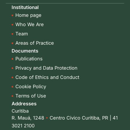
k
t
Institutional
e
a
Home page
d
g
i
r
Who We Are
n
a
-
m
Team
i
Areas of Practice
n
Documents
Publications
Privacy and Data Protection
Code of Ethics and Conduct
Cookie Policy
Terms of Use
Addresses
Curitiba
R. Mauá, 1248
•
Centro Cívico Curitiba, PR | 41
3021 2100