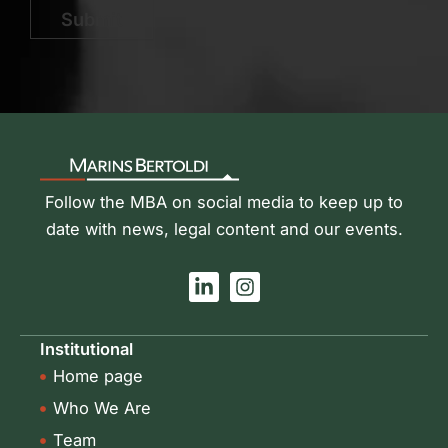
Submit
Follow the MBA on social media to keep up to
date with news, legal content and our events.
L
I
i
n
n
s
k
t
Institutional
e
a
Home page
d
g
i
r
Who We Are
n
a
-
m
Team