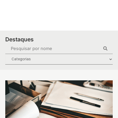
Ir
para
o
conteúdo
Destaques
Pesquisar
...