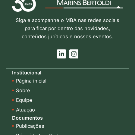
Siga e acompanhe o MBA nas redes sociais
para ficar por dentro das novidades,
conteúdos jurídicos e nossos eventos.
L
I
i
n
n
s
k
t
Institucional
e
a
Página inicial
d
g
i
r
Sobre
n
a
-
m
Equipe
i
Atuação
n
Documentos
Publicações