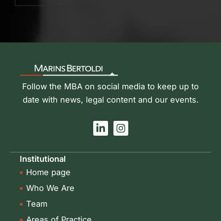
Follow the MBA on social media to keep up to
date with news, legal content and our events.
L
I
i
n
n
s
k
t
Institutional
e
a
Home page
d
g
i
r
Who We Are
n
a
-
m
Team
i
Areas of Practice