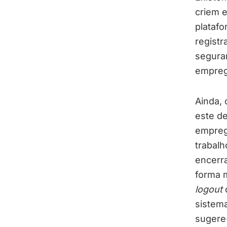
criem 
platafo
registr
segura
empreg
Ainda,
este d
emprega
trabalh
encerra
forma m
logout
d
sistem
sugere