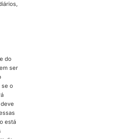
diários,
de do
dem ser
o
 se o
rá
 deve
essas
o está
s