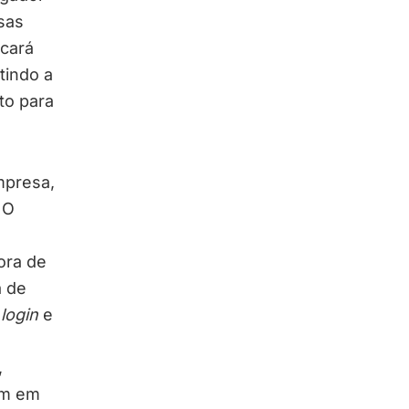
sas
icará
tindo a
to para
mpresa,
 O
ora de
a de
r
login
e
,
em em