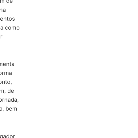
ém de
 na
mentos
ada como
r
menta
forma
onto,
m, de
jornada,
ia, bem
gador