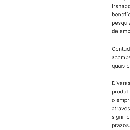
transpo
benefíc
pesqui
de emp
Contud
acompa
quais o
Divers
produt
o empr
através
signifi
prazos.