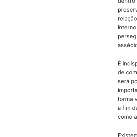
dentro 
preser
relação
interno
persegu
assédio
É indi
de comu
será po
import
forma v
a fim d
como a
Existe