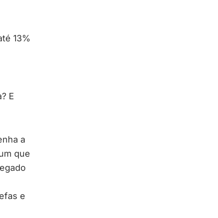
até 13%
a? E
enha a
mum que
regado
efas e