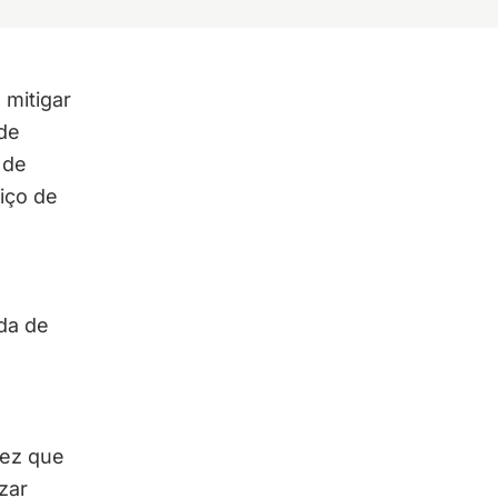
mitigar
de
 de
iço de
da de
vez que
zar