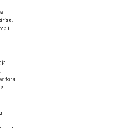
Na
árias,
mail
ja
,
ar fora
 a
a