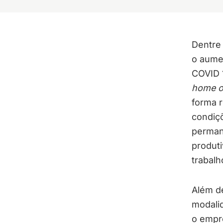
Dentre
o aume
COVID 
home o
forma r
condiçõ
perman
produt
trabalh
Além d
modali
o empre