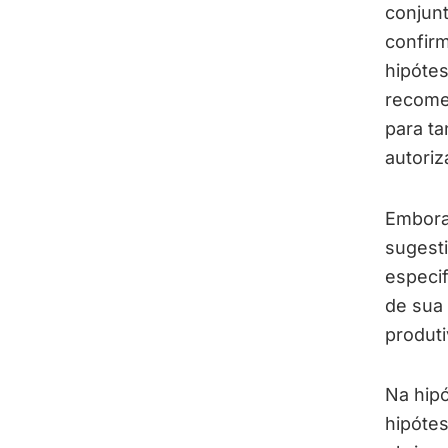
conjunt
confirm
hipótes
recomen
para ta
autoriz
Embora
sugesti
especif
de sua 
produt
Na hip
hipóte