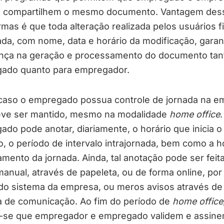
e compartilhem o mesmo documento. Vantagem des
rmas é que toda alteração realizada pelos usuários f
ada, com nome, data e horário da modificação, garan
nça na geração e processamento do documento tan
ado quanto para empregador.
 caso o empregado possua controle de jornada na e
eve ser mantido, mesmo na modalidade
home office
.
do pode anotar, diariamente, o horário que inicia o
o, o período de intervalo intrajornada, bem como a h
mento da jornada. Ainda, tal anotação pode ser feit
anual, através de papeleta, ou de forma online, po
o sistema da empresa, ou meros avisos através de
a de comunicação. Ao fim do período de
home office
-se que empregador e empregado validem e assin