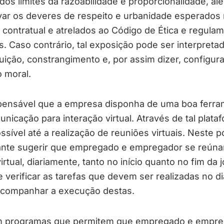
dos limites da razoabilidade e proporcionalidade, al
var os deveres de respeito e urbanidade esperados
 contratual e atrelados ao Código de Ética e regula
s. Caso contrário, tal exposição pode ser interpret
ição, constrangimento e, por assim dizer, configura
 moral.
spensável que a empresa disponha de uma boa ferra
nicação para interação virtual. Através de tal plata
ssível até a realização de reuniões virtuais. Neste p
ante sugerir que empregado e empregador se reúna
irtual, diariamente, tanto no início quanto no fim da 
e verificar as tarefas que devem ser realizadas no d
companhar a execução destas.
m programas que permitem que empregado e empre