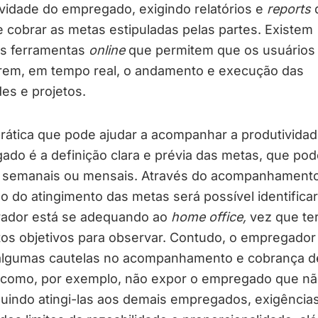
vidade do empregado, exigindo relatórios e
reports
 cobrar as metas estipuladas pelas partes. Existem
as ferramentas
online
que permitem que os usuários
rem, em tempo real, o andamento e execução das
des e projetos.
rática que pode ajudar a acompanhar a produtivida
do é a definição clara e prévia das metas, que po
s, semanais ou mensais. Através do acompanhament
o do atingimento das metas será possível identificar
rador está se adequando ao
home office,
vez que te
tos objetivos para observar. Contudo, o empregador
algumas cautelas no acompanhamento e cobrança d
 como, por exemplo, não expor o empregado que nã
uindo atingi-las aos demais empregados, exigência