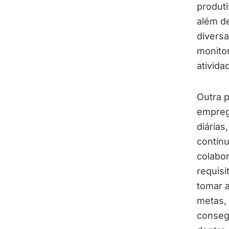
produti
além de
divers
monito
ativida
Outra p
emprega
diária
contínu
colabo
requisi
tomar 
metas,
conseg